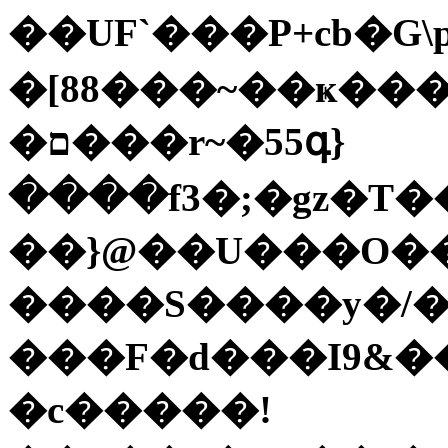
��UF`���P+cb�G\p2{��u��n�4�X�����\J@ڷ7!@���k��E
�[88���~��ҝ���)�YA�0�zS��
�ם���r~�55գ}
����f3�;�gz�T�
��}@��U���O�
����S����y�/�
���F�d���I9&��
�c�����!