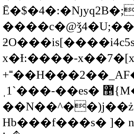
Ē�$�4�:�Nȷyq2B�
����c�@ǯ4�U;��
ƻO���is[����i4c
x�Ɨ:����-x��7�[
+˭��H���2��_AF
ˌ1`���-��es� ޵{M��G_1A�I�mus��ϡ�/
��N��^��)j��ż;��3/�ڶKV
Hb���f���s� ]� n