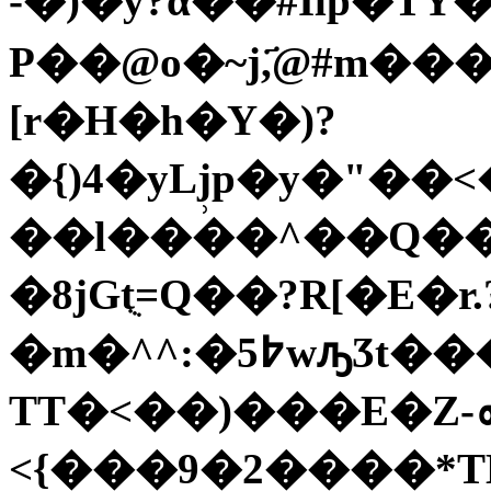
-�)�y?α��#Ilp�T
P��@o�~j,҃@#m�
[r�H�h�Y�)?
�{)4�yLj̹p�y�"�
��l����^��Q���
�8jGtֻ=Q��?R[�E�r.
�m�^^:�߈5wԡӠt������rG���V��5f+���7�
TT�<��)���Ε�Z-ܗW&=�6Pc��}��v�8
<{���9�2����*TL