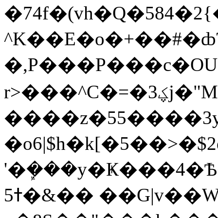
�74f�(vh�Q�584�2{
^K��E�o�+��#�ȸ?�
�,P���P���c�OU�Y�[Dk����ב�j�7LZi���,�5FIY���8uԗP����Wby�ej\m��nK��y�
r>���^C�=�ؼ3j�"M6�x��,�a��Z�,#�**toj�{Kϱ5�O�:��a3�+���dXc�U���ָel(�Wm�1��uV��u������p��#�<<��Uj��ק�H��u�U�Zȸ�����7���rV�:&����5Q�$�I8u�k�x�ʜ]��,"8Z������];@��$�I�g��3��^��q�����,sZ>�+˛�pLQ`{��UMKNxܟ���[���\~��p�v�}]:�x��oЎ]J�����N��ƙ��Mn��O�U���\���\J�ڴh�{��`���5�(v����R��۟z�Ҵɮ.�Y"�������*|
����z�55����3yJXI$R
�o6|$h�k[�5��>�$
'�ܾ���y�Ҝ���4�
5ߙ�&�� ��G|v��W3č���