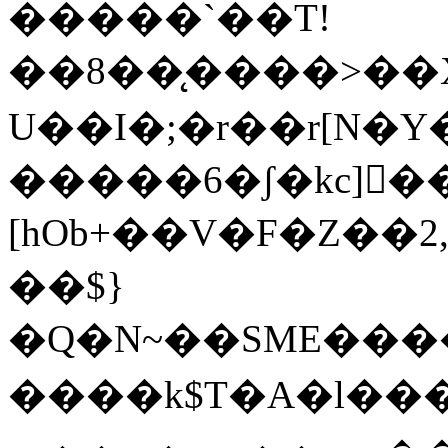
�����`��T!
��8��̨����>��X
U��I�;�r��r[N�Y�
�����6�ʃ�kc]񎡬�
[hOb+��V�F�Z��2
��$}
�Q�N~��SME����
����k$T�A�l������^�ߏ�mm�fk�~�^���+������K�iVX\d:�������f�=�W�<�����[�+�O