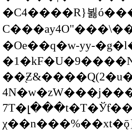
�C4����R}뵗ó���
C���ay4O"���\�
�Oe��q�w-yy-�g�l���
�1�kF�U�9����
��֭Ƶ&����Q(2�u
4N�w�zW���j���
7T�լ���t�T�Ўƭ�
χ��n���%��xt�ǭ