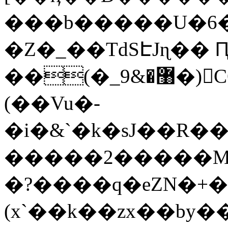
���b�����U�6�q
�Z�_��TdSԷJɳ�� Ԥ
��(�_޸�&9�)򠂑CQ�3��ܣ�:�=w�x��2]d�
(��Vu�-
�i�&`�k�sJ��R����xU���M�N�u
�����2�����M��
�?����q�eZN�+�aڽ��sqn�8񘯫�I+�
(x`��k��zx��by�