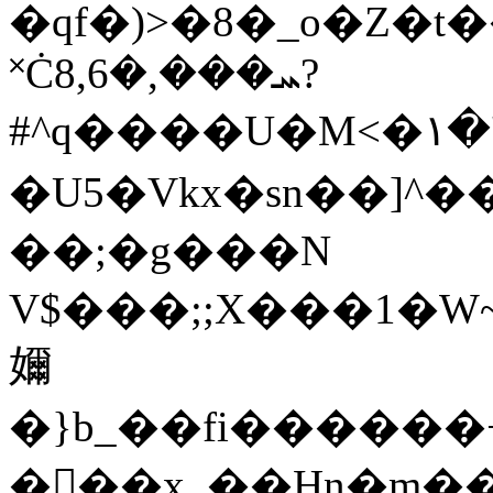
�qf�)>�8�_o�Z�
˟Ċܚ���,�8,6?
#^q����U�M<�۱�'�\5�u=^�m�F
�U5�Vkx�sn��]^
��;�g���N
V$���;;X���1�W
嬭
�}b_��fi�����
���x_��Hn�m���Z_�G�F��ߡ