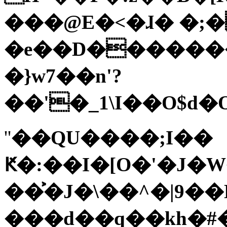
���@E�<�ɺ� �;�
�e��D�������
�}w7��n'?
��'�_1\I��O$d
��QU����;I��
Ԟ�:��I�[O�
�J�W
��͐�J�\��^�|9��
���d��q��kh�#�