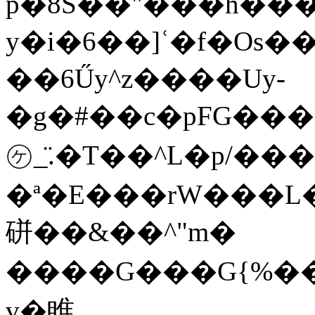
p�8S��"���h��
y�i�6��]ʿ�f�Os�
��6Űy^z����Uy-
�g�#��c�pFG���
㋘_̈.�T��^L�p/��
�ª�E���rW���L���
硑��&��^"m�
����G���G{%���
v�睢