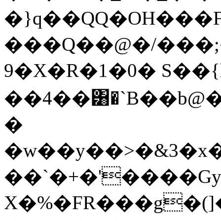
�}q��QQ�OH���F
���Q��@�/���;�
9�X�R�1�0� S��{
��4��͸�`B��b@��
�
�w��y��>�&3�x
��`�+�'����G
X�%�FR���g�(]