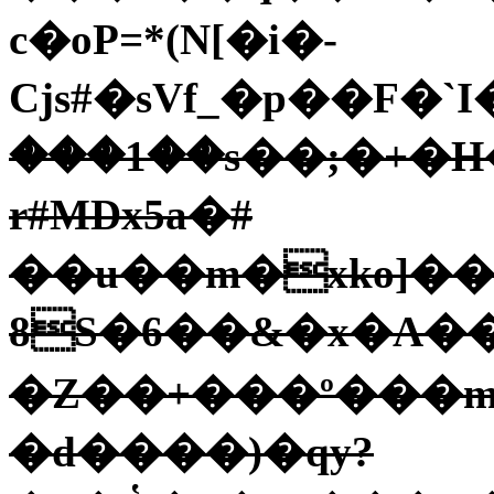
c�oP=*(N[�i�-
Cjs#�sVf_�p��F
���1��s��;�+�
r#MDx5a�#
��u��m�хko]��9
8S�6��&�x�A��
�Z��+���º���m
�d����)�qy?