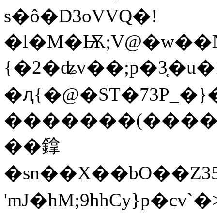
s�ô�D3oVVQ�!
�l�M�Ѭ;V@�w��N
{�2�ʥv��;p�3֤�u
�ԯ{�@�ST�73P_�}
�������(����I
��݇鎿
�sn��X��bO��Z35
'mJ�hM;9hhCy}p�cv`�>