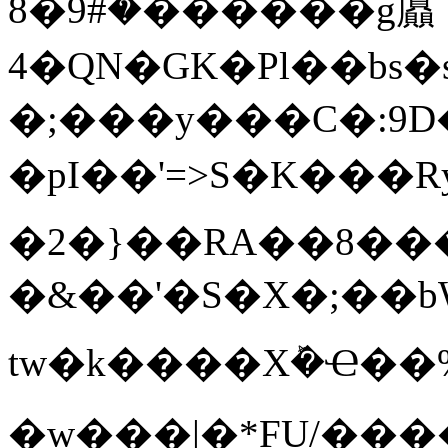
�#9�8������g屭
4�QN�GK�Pl��bs�s���I>��=��v���l
�;���y���C�:9D
�pI��'=>S�K���R
�2�}��RA��8���
�&��'�S�X�;��bW
tw�k����Xܰ�Ҽ��%�$'%�'
�w���|�*FU/���