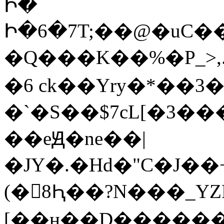
Ի�
Ի�6�7T;��@�uC
�Q���K��%�P_>,.
�6 ck��Yry�*��3
�`�S��$7cL[�3���d��٣�4�,���
��eԬ�ne��|
�JY�.�Hd�
C�J��
(�񺉴8Ԧ��?N���_
[��ӊ��D�������