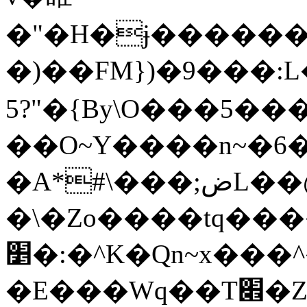
�"�H�ɉ������t�
�)��FM})�9���:
5?"�{By\O���5��
��O~Y����n~�6�
�A*#\���;ضL��@2�)OS�
�\�Zo����tq��
׵�:�^K�Qn~x���^��M5O�H���%�u��Ҏ�bcx�O��}
�E���Wq��T׎�Z�?