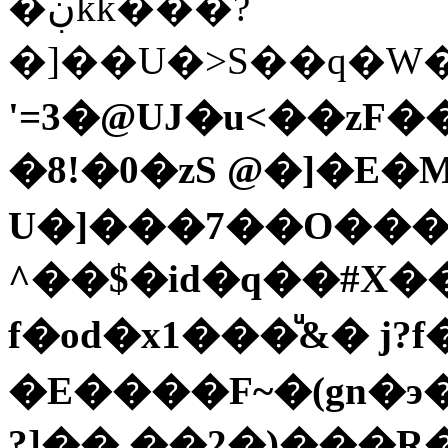
�ڹkk���?
�]��U�>S��q�W�
'=3�@UJ�u<��zF�
�8!�0�zS @�]�E
U�]���7��O��
^��$�id�q��#X��K��KM�E�'��5.���u
f�od�x1���ͧ&� j
�E����F~�(gn�э�
?]��,��2�)���R