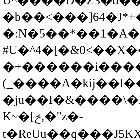
Ũ^����D�Z3�d��{
�b��<���]64�J*+
�:N�5��*��1�A
#U�^4�[�&0<��X
�+������i���
(_����A�kij��l���Z
�ju��I�&����\�
K~�[ݲ,�"z�-
t�ReUu��q���J5KXg��WP�H�ڹJ2�