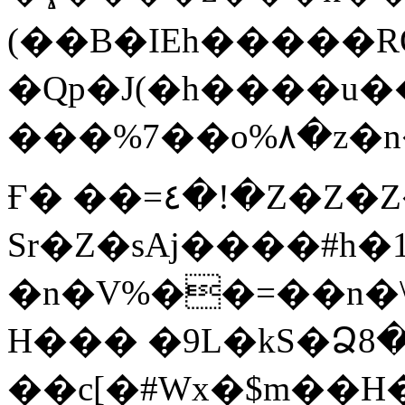
(��B�IEh�����RQ
�Qp�J(�h����u�
���%7��o%۸�z�n�
Ғ� ��=٤�!�Z�Z�Z�-
Sr�Z�sAj����#h�1
�n�V%��=��n�\
H��� �9L�kS�Ձ8�p�ڃ�
��c[�#Wx�$m��H�