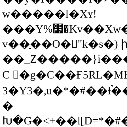
w�����l�Xʏ!
���Y%໷�Kv��Xw�
v��ַ��O�𯜮"k�s�)
��_Z�����}i��
C 󵬇�g�C��Ғ5RL�M
3�Y3�,u�*�#��ɫ
�
Խ�G�<+��l[D=*�#