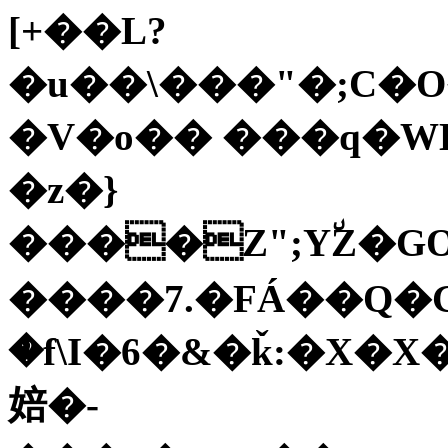
[+��L?
�u��\���"�;C�O�
�V�o�� ���q�WK
�z�}
����Z";Y٘Z�GO
����7.�FÁ��Q�G���ק�M�m<�
�f\I�6�&�ǩ:�X�
婄�-