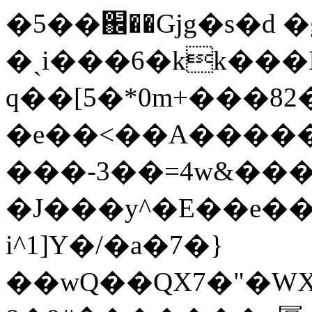
�5��֌��Gjg�s�d �
�ˏi���6�kk���
q��[5�*0m+���8
�e��<��A�����iڦ�,rj�g2��V�|c�rK��
���-3��=4w&���
�J���y^�E��e���
i^1]Y�/�a�7�}
��wQ��QX7�"�WX�