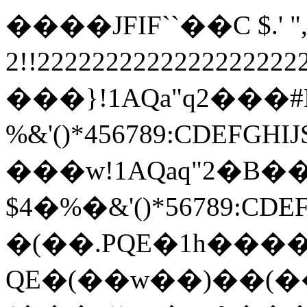
����JFIF``��C $.' ",
2!!22222222222222222
���}!1AQa"q2���
%&'()*456789:
���w!1AQaq"2�B��
$4�%�&'()*567
�(��.PQE�1h����
QE�(��w��)��(�