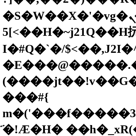
�S�W��X�'�vg�ܢ�Y?ҼC?
5[<��H�~j21Q��H
I�#Ԛ�`�/$<��,J2I
�E���@�����.�
(����jt��!v��G
���#{
m�('���f�����
҃�!Ӕ�H� ��h�_xR