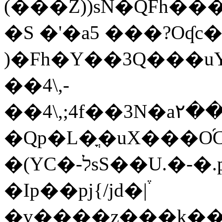
(���Z))sN�QFh���
�S �'�a5 ���?Oʠc
)�Fh�Y��3Q���uY�b
��4\,-
��4\,;4f��3N�a٢��3G0Xu���pE74f���QM���a�RQE�-
�Qp�L�ֳ�uX���O
�(YC�-לsS��U.�-�.p��>��H y!
�Ip��pj{/jd�|֒
�ɣ����z���k��$