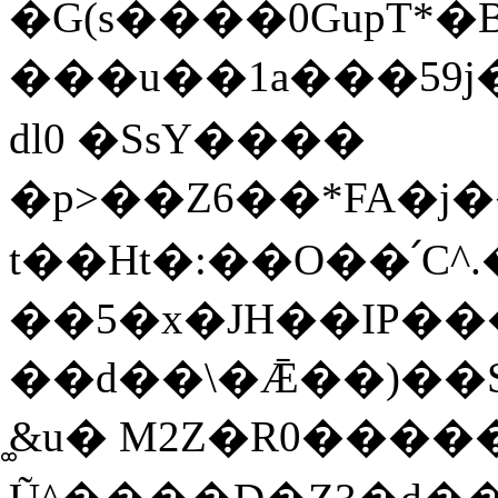
�G(s����0GupT*�
���u��1a���59
dl0 �SsY����
t��Ht�:��O��՛C^
��5�x�JH��IP��
��d��\�Ǣ��)��S���
͚&u� M2Z�R0����