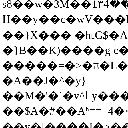
s8��w�3M��1٣4��f��3M�&h��L-
H��y��c�wV���Rgsϙ�x��߉�
��}X��� �h˪G$�A
�}B��K)����g c�
�����=�>�ה�L�l&���8c�Kp|
�A��J�^�y}
��M�'�`�v^߅y���c1'9�E������!
��$A�#��Aʰ==+4�
��у�l����I�>��