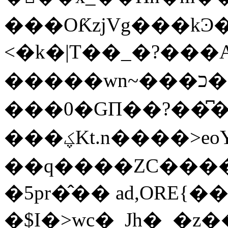
���OƘzjVg���kϿ
<�k�|T��_�?���
�����wn~���כ�'�����F�|!
���0�GП��?��͆�VzLڅ������
���ؼKt.n����>eoY9��qTσ�:�����[������َ"��S�=*���;�z�����<��^����Qjdڲ6<��!
��q����ZC����]�
�5pr�̂�� ad,ORE{
�$I�>wc�_Jh�_�z