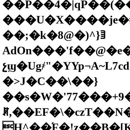
��P��4�|qP��(�
���U�X����je�#տ������Cu�en�ܔ�%���V�
��;�k�8@�)^}ꄤ
AdOn���'f��@�e�
չϣ�Ug҂"�YYp¬A~L
�>J�C��\��}
��s�W�'77���+9�
ꊲ,��EF�\�czT��N�
H^��֜F�!z��B�