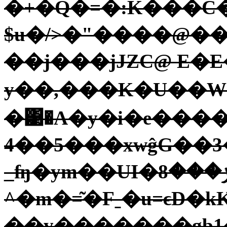
�+�Q̔�=�:K���C��~�To9
$u�/>�"����@��
��j���jJZC@ E�
y��,���K�U��W��
�͹�A�y�i�e�����
4��5���xwĝG��3
_ʩ�ym��UI�ݫ���8-��j�ܞ��)�G2�F
^�m�=͂�Fˍ�u=ϵD�k
��y�������gb1�i