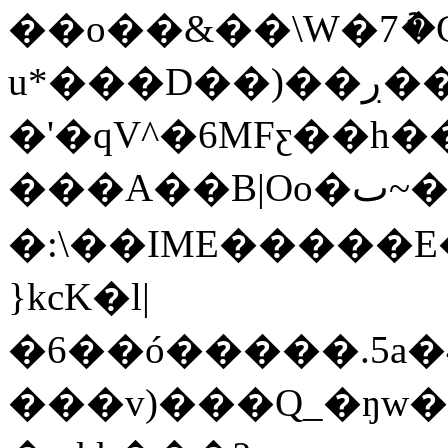
��o��&��\W�7ު�
u*���D��)��ڔ����/,�X�Ě�lI
�'�qV^�6MFƹ��h
���A��B|Oo�ٮ~��#\f�נ�{����~U�do0����d��Үm��߽k�"�
�:\��IME�����E��ԛ��9ڨK�@=k�*�i��JBF$����P�ԮuMnUAM6��
}kcK�l|
�6��ó�����.5a�4
���v)���Q_�ŋw�aO��k�ޱ�v�^_yrno�'a�2F5I���r