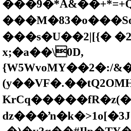
���9�*A&��+*=+
���M�83�o���So��o�\H]�FKq�[�c
���s�U��2|[{� �
x;�a��\0D,
{W5WvoMY��2�:/&
(y��VF�.��tQ2OM
KrCq�����fR�z(�
ǳ���ŉ�k�>1o[�3