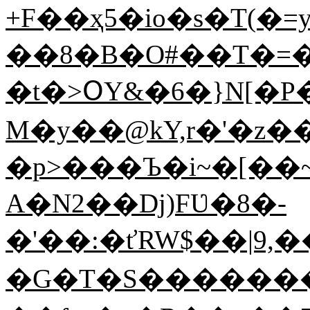
+F��ҳ5�io�s�T(�=
��8�B�O#��T�=�
�t�>ՕY&�6�}N[�
M�y��@kY,r�'�z�
�p>���Ъ�i~�[��~c�ݏcQxG��Z��h
A�N2��Dj)FƲ�8�-
�'��:�ťRW$��|9,
�G�T�S�������ޞdkTG�'r���Z��\�q��\�