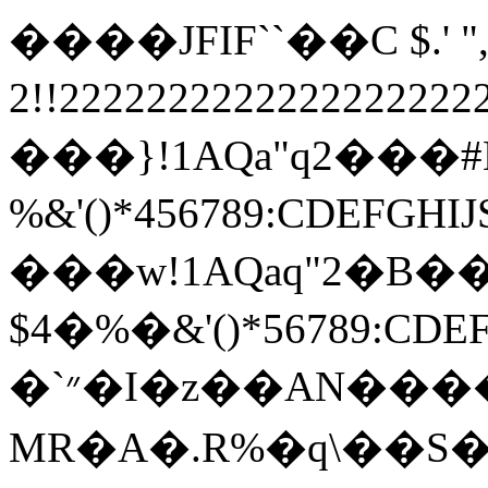
����JFIF``��C $.' ",
2!!22222222222222222
���}!1AQa"q2���
%&'()*456789:
���w!1AQaq"2�B��
$4�%�&'()*567
�`״�I�z��AN������/��۝z�셒
MR�A�.R%�q\��S