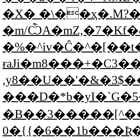
�X� �\��ҳ�.M?
�m/ѼA�mZ,�7�Kf�
�%�^iv�Ĉ�^�[��t��"nݥ]
ɍaJi�m8���+�C3��RH/A�o�
,y8��U��'�&�3$
���D�*b�yI�`G�5
�B��3�����[^��B�<����c��׬p����$�}Mdݳ�b�2C�
0�{{�6��1b���