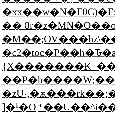
�xx��w�N�F0C)�
�� 8r�z�MN�O��o
�M��;OV���hz\�
�c2�toc�P��h�Ԏ�a
{X�������K_���
��P�h����W;��
�zU˓,�ѫ���rk��;�y`
]�ʱ�O|*��U��^i�