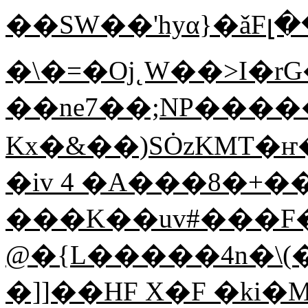
��SW��'hyα}�ǎF
�\�=�Oj˛W��>I�rG�޽q��J�ڀ��k
��ne7��;NP����
Kx�&��)SȮzKMT�ҥ��31
�iv 4 �A���8�+��
���K��uv#���F
@�{L�����4n�\(
�]]��HF X�F �ki