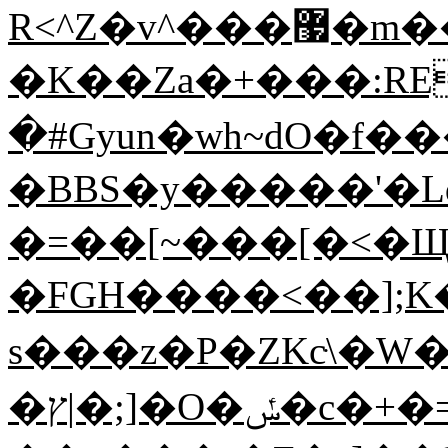
R<^Z�v^���޷�m���[����vH߄���Ki�fe'8'��V-
�K��Za�+���:REA�93^���Sf
�#Gyun�wh~dO�f��
�BBS�y�����'�Lq9�����
�=��[~���[�<�Щ
�FGH����<��];
s���z�P�ZKcּ\�
�ץ|�;]�O�ݽ�c�+�=H\jZL����k��Kr]�=B��5��xwM��6��Ą/