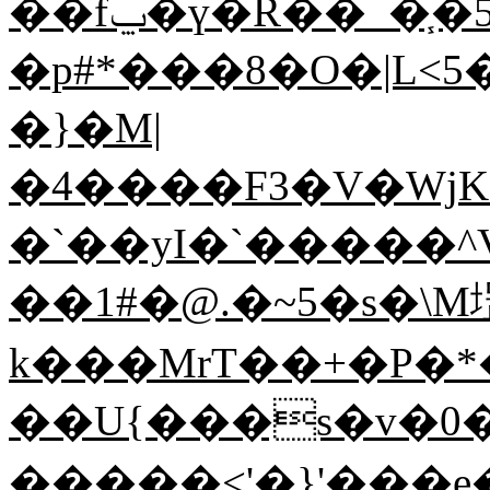
��fݐ�ү�R��_�֧�5ˍo�+<@ �g�9����܄�-
�p#*���8�O�|L<
�}�M|
�4����F3�V�Wj
�`��yI�`�����^V~`r��&�B�d�k����۽bO7�L�X�
��1#�@.�~5�s�\
k���MrT��+�P�*
��U{���s�v�0��
�����<'�}'���e