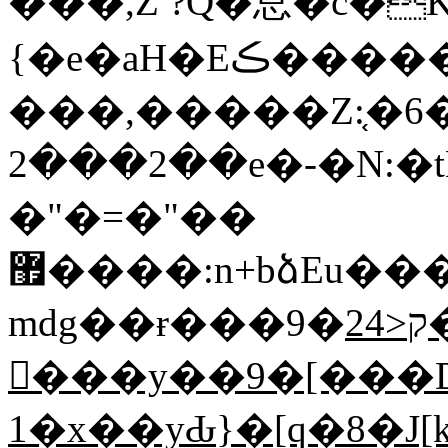
���,Z ?Q�恴�c�
{�e�aH�Eڪ������ba�F?�ή�)\� ǥs���
���,�����Z:֤�6��
2���2��e�-�N:�
�"�=�"��
޿����:n+bձEu���"��s���K&��7-
<24��bb�|
mdg��ɍ���9�ק
�ٌ��y��9�[���D�.]c�p9�
1�x��yԂ}�[q�8�J[kr