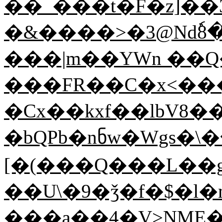
��_���t�F�z]��3�
�&����>�3@Ndٗ8�9�mJ���21�MQl"�1,FH�_j��ص
���|m��YWn ��
���FR��C�x<��
�Cx��kxf��lbV8�
�bQРb�nნw�Wgs�\
[�(���Q���L��g
��U\�9�ǯ�f�$�l�
���a��4�V>NME��pH⑁,�