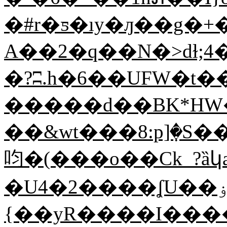
�#r�ƽ�ıy�ԓ��g�+
A��2�q��N�>dɫ;4
�?ʭ.h�6��UFW�t
�����d��BK*HW�ڵ�r#d
��&wt���8:p]ٜ�S����R�W�h����+>u��f�_5��7
呁�(���o��Ck_?ȁկaJt
�U4�2����ʆU��ۏQV<7�a��1��E,
{��yR����I����