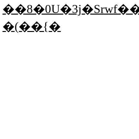
��8�0U�3j�Srwf
�(��{�