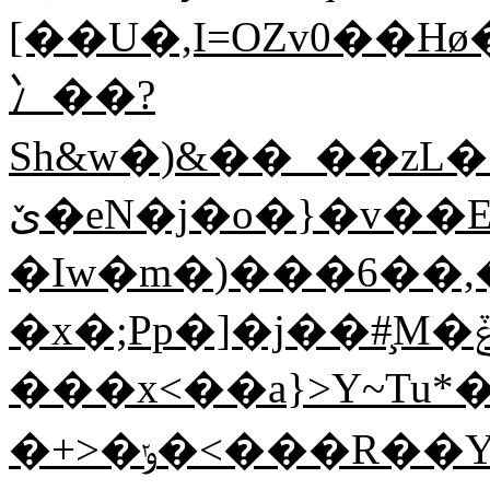
[��U�,I=OZv0��H
⼎��?
Sh&w�)&��_��zL
ێ�eN�j�o�}�v��E���^,�?
�Iw�m�)���6��,
�x�;Pp�]�j��#̧M�ݞ����A���BA�����&Q2��9g=����k��P�7�̛�H�}@+�.&�X�h��d;H�=O%��N1�M�I�*�Zh������d!
���x<��a}>Y~Tu*
�+>�ݸ�<���R��Y�K�B�/