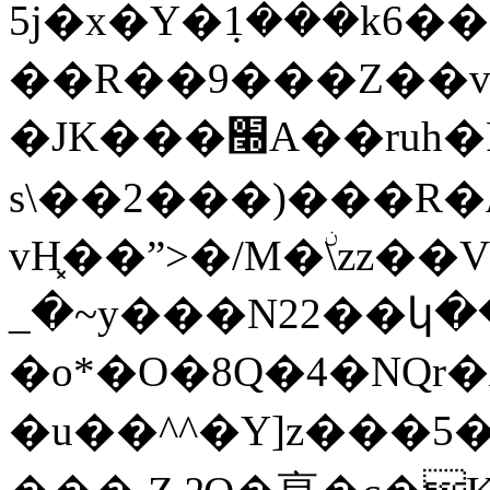
5j�x�Y�݂1���k6��
��R��9���Z��v
�JK���׭A��ruh�P
s\��2���)���R�
vH͓��ˮ>�/M�ۨ\zz�
_�~y���N22��կ���V�
�o*�O�8Q�4�NQr
�u��^^�Y]z���5��#�ڃ��