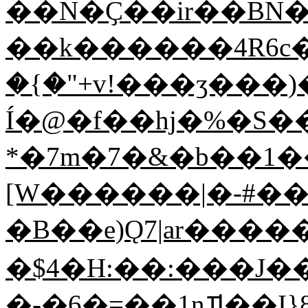
��N�Ҫ��ir��BN�|
��k������4R6c�Ms
�{�"+v!���ʒ���)
Í�@�f��hj�%�S��
*�7m�7�&�b��1�
[W������|�-#��
�B��e)Ǫ7|ar�����Vn;��֬Q�ӏJ��n
�$4�H:��:���J�
�-�6�=��1n𖬙��I}